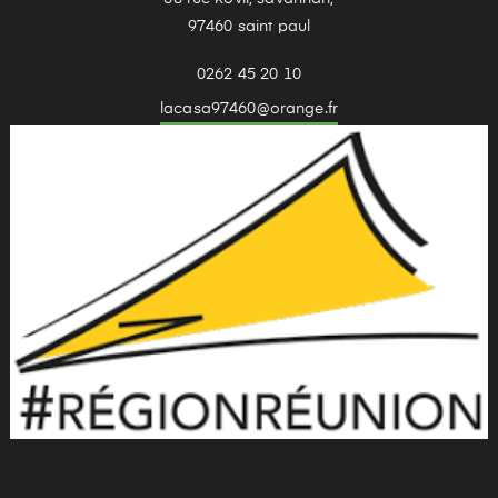
97460 saint paul
0262 45 20 10
lacasa97460@orange.fr