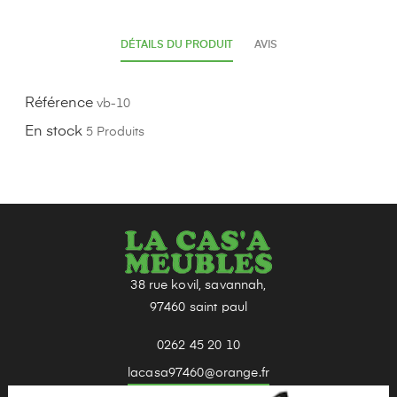
DÉTAILS DU PRODUIT
AVIS
Référence
vb-10
En stock
5 Produits
38 rue kovil, savannah,
97460 saint paul
0262 45 20 10
lacasa97460@orange.fr